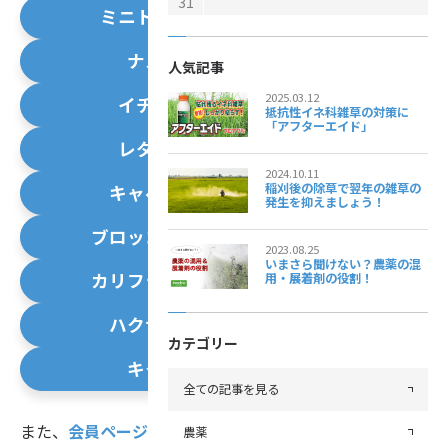
31
ミニトマト
ナス
人気記事
2025.03.12
イチゴ
抵抗性イネ科雑草の対策に
「アフターエイド」
レタス
2024.10.11
稲刈後の除草で翌年の雑草の
キャベツ
発生を抑えましょう！
ブロッコリー
2023.08.25
いまさら聞けない？農薬の混
カリフラワー
用・展着剤の役割！
ハクサイ
カテゴリー
キク
全ての記事を見る
また、
会員ページ
に登録していただくと
薬剤一覧表・混
農薬