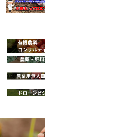
土づくり動画 第2弾！
有機農業
SDGsサポート
コンサルティング
農薬・肥料事業
農業用ドローン
導入サポート
農業用無人車 R150
ドローン
シェアリング事業
ドローンビジネス