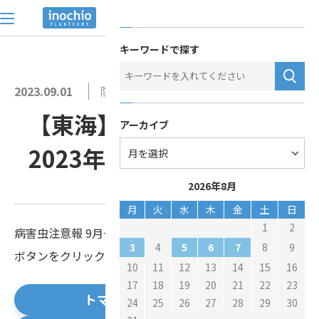
トップ
>
お役立ち情報
>
【東海】病害虫注意報 2023年9月号
お問い合わせ
キーワードで探す
2023.09.01
防除チラシ(病害虫情報)
【東海】病害虫注意報
アーカイブ
2023年9月号
2026年8月
月
火
水
木
金
土
日
1
2
病害虫注意報 9月号を配信します。
3
5
6
7
4
8
9
ボタンをクリックしてご確認ください。
10
11
12
13
14
15
16
17
18
19
20
21
22
23
トマト
24
25
26
27
28
29
30