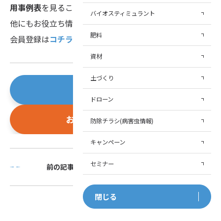
用事例表
を見ることができます。
バイオスティミュラント
他にもお役立ち情報盛りだくさん！もちろん無料です。
肥料
会員登録は
コチラ
から♪
資材
土づくり
会員登録はこちら
ドローン
お問い合わせはこちら
防除チラシ(病害虫情報)
キャンペーン
セミナー
前の記事
次の記事
閉じる
一覧に戻る