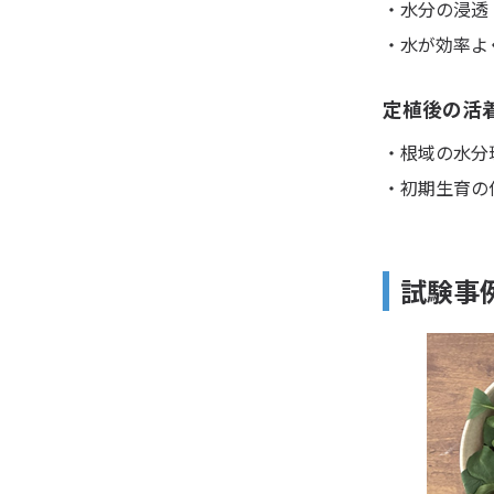
・水分の浸透
・水が効率よ
定植後の活
・根域の水分
・初期生育の
試験事