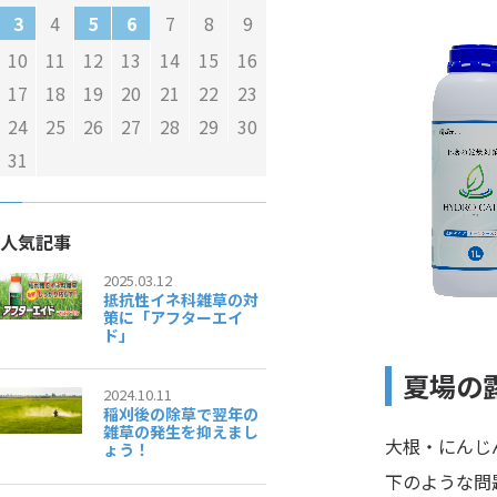
4
7
8
9
3
5
6
10
11
12
13
14
15
16
17
18
19
20
21
22
23
24
25
26
27
28
29
30
31
人気記事
2025.03.12
抵抗性イネ科雑草の対
策に「アフターエイ
ド」
夏場の
2024.10.11
稲刈後の除草で翌年の
雑草の発生を抑えまし
大根・にんじ
ょう！
下のような問