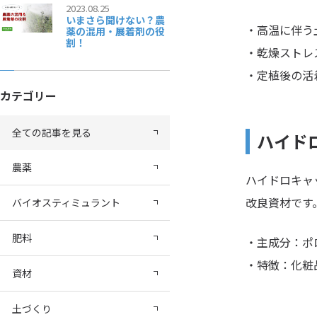
2023.08.25
いまさら聞けない？農
・高温に伴う
薬の混用・展着剤の役
割！
・乾燥ストレ
・定植後の活
カテゴリー
全ての記事を見る
ハイド
農薬
ハイドロキャ
改良資材です
バイオスティミュラント
肥料
・主成分：ポ
・特徴：化粧
資材
土づくり