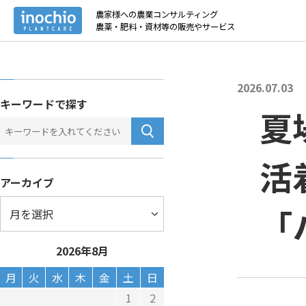
トップ
>
お役立
農家様への農業コンサルティング
農薬・肥料・資材等の販売やサービス
2026.07.03
キーワードで探す
夏
活
アーカイブ
「
2026年8月
月
火
水
木
金
土
日
1
2