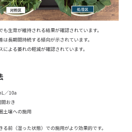
でも生育が維持される結果が確認されています。
善は長期間持続する傾向が示されています。
スによる萎れの軽減が確認されています。
法
L／10a
週間おき
圏土壌への施用
きる前（湿った状態）での施用がより効果的です。