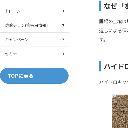
なぜ「
ドローン
圃場の土壌は
防除チラシ(病害虫情報)
返しによる保
す。
キャンペーン
セミナー
ハイド
TOPに戻る
ハイドロキャ