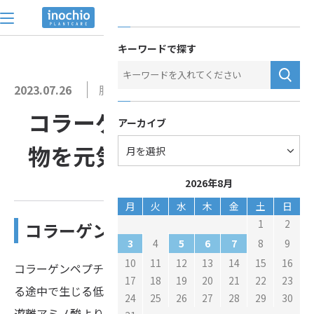
トップ
>
お役立ち情報
>
コラーゲンペプチドで作物を元気に！
お問い合わせ
キーワードで探す
2023.07.26
肥料
コラーゲンペプチドで作
アーカイブ
物を元気に！
2026年8月
月
火
水
木
金
土
日
1
2
コラーゲンペプチドとは？
3
5
6
7
4
8
9
10
11
12
13
14
15
16
コラーゲンペプチドは、タンパク質が遊離アミノ酸に至
17
18
19
20
21
22
23
る途中で生じる低分子ペプチド。
24
25
26
27
28
29
30
遊離アミノ酸よりも効率よく吸収されます。