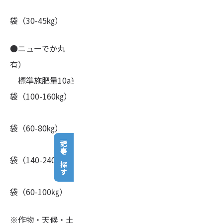
野菜の追肥・・・2-3
袋（30-45㎏）
●ニューでか丸 10-10-5 CMg-2（内有機態N-3.2％含
有）
標準施肥量10a当たり（めやす）果樹の元肥・・・5-8
袋（100-160㎏）
水稲の追肥・・・3-4
袋（60-80㎏）
野菜・・・・・・7-12
記事を探す
袋（140-240㎏）
果樹・・・・・・3-5
袋（60-100㎏）
※作物・天候・土壌条件により適宜増減をお願いしま