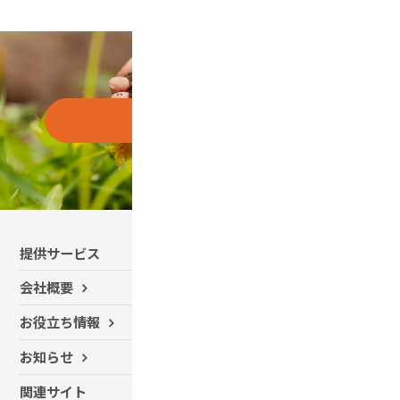
お問い合わせはこちら
提供サービス
有機農業コンサルティング
会社概要
SDGsサポート
お役立ち情報
農業用ドローン 導入サポート
かんきつ防除向け自動航行
お知らせ
ドローンシェアリングサービス
農業用無人車 R150
関連サイト