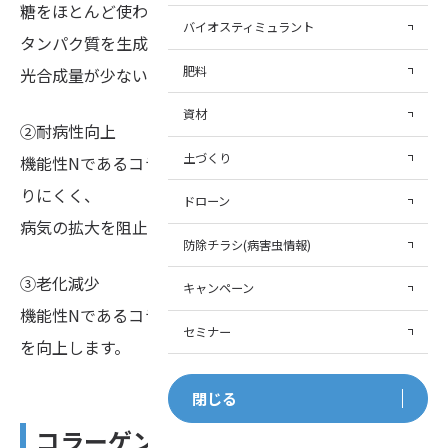
糖をほとんど使わずに
バイオスティミュラント
タンパク質を生成します。
肥料
光合成量が少ない低温期・高温期の生育で差が出ます。
資材
②耐病性向上
土づくり
機能性Nであるコラーゲンペプチドは病原菌等の餌にな
りにくく、
ドローン
病気の拡大を阻止します。
防除チラシ(病害虫情報)
③老化減少
キャンペーン
機能性Nであるコラーゲンペプチドは保湿・鮮度保持力
セミナー
を向上します。
閉じる
コラーゲンペプチドで作物を元気