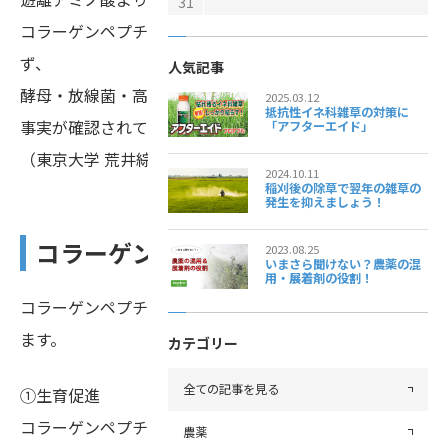
31
コラーゲンペプチドは人の腸管・肌からの吸収のみなら
ず、
人気記事
酵母・放線菌・高等生物においても効率よく吸収される
2025.03.12
抵抗性イネ科雑草の対策に
事実が確認されています。
「アフターエイド」
（東京大学 荒井綜一教授「食品ペプチドの栄養効果」）
2024.10.11
稲刈後の除草で翌年の雑草の
発生を抑えましょう！
コラーゲンペプチドの効果
2023.08.25
いまさら聞けない？農薬の混
用・展着剤の役割！
コラーゲンペプチドがもたらす植物体への効果を説明し
ます。
カテゴリー
全ての記事を見る
①生育促進
コラーゲンペプチドは他のN成分と違い、光合成産物の
農薬