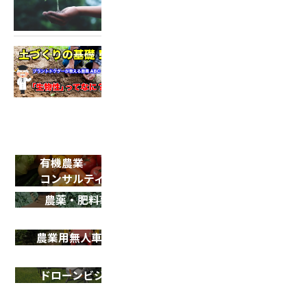
土づくり動画配信
2022.05.18
土づくり動画 第2弾！
有機農業
SDGsサポート
コンサルティング
農薬・肥料事業
農業用ドローン
導入サポート
農業用無人車 R150
ドローン
シェアリング事業
ドローンビジネス