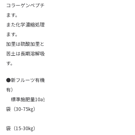
コラーゲンペプチドと動物有機を有機態窒素源としてい
ます。
また化学濃縮処理して得られる濃縮骨粉も使用しており
ます。
加里は硫酸加里と塩化加里を使用、
苦土は長期溶解吸収されやすい水酸化マグネシウムで
す。
●新フルーツ有機 15-10-7 CMg-3（内有機態N-1.7％含
有）
標準施肥量10a当たり（めやす）果樹の元肥・・・2-5
袋（30-75㎏）
水稲の追肥・・・1-2
袋（15-30㎏）