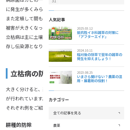
31
に発生が多くみられます。
また定植して間もない株や直挿しなど、比較的初期での
人気記事
被害が大きくなっております。
2025.03.12
抵抗性イネ科雑草の対策に
立枯病は主に土壌伝染で、植物残渣とともに土壌中で生
「アフターエイド」
存し伝染源となります。
2024.10.11
稲刈後の除草で翌年の雑草の
発生を抑えましょう！
立枯病の防除方法
2023.08.25
いまさら聞けない？農薬の混
用・展着剤の役割！
大きく分けると、耕種的防除と化学的防除の２つの対策
が行われています。
カテゴリー
それぞれ例をご紹介します。
全ての記事を見る
耕種的防除
農薬