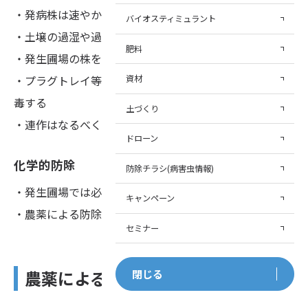
・発病株は速やかに除去し処分する
バイオスティミュラント
・土壌の過湿や過乾燥を避ける
肥料
・発生圃場の株を親株に使用しない
・プラグトレイ等の育苗資材を再利用する際は事前に消
資材
毒する
土づくり
・連作はなるべく避ける
ドローン
化学的防除
防除チラシ(病害虫情報)
・発生圃場では必ず土壌消毒を実施する
キャンペーン
・農薬による防除を行う
セミナー
農薬による防除
閉じる