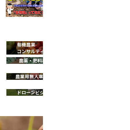
2022.05.18
土づくり動画 第2弾！
有機農業
SDGsサポート
コンサルティング
農薬・肥料事業
農業用ドローン
導入サポート
農業用無人車 R150
ドローン
シェアリング事業
ドローンビジネス