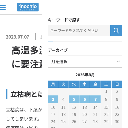
トップ
>
お役立ち情報
>
高温多湿期は菊の立枯病に要注意！
お問い合わせ
キーワードで探す
2023.07.07
農薬
高温多湿期は菊の立枯病
アーカイブ
に要注意！
2026年8月
月
火
水
木
金
土
日
1
2
立枯病とは
3
5
6
7
4
8
9
10
11
12
13
14
15
16
立枯病は、下葉から黄化してしおれ、病害が進むと枯死
17
18
19
20
21
22
23
してしまいます。
24
25
26
27
28
29
30
病原菌はカビの一種で、高温・多湿を好むため、夏は特