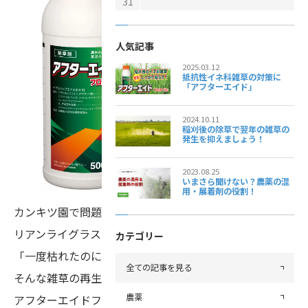
31
人気記事
2025.03.12
抵抗性イネ科雑草の対策に
「アフターエイド」
2024.10.11
稲刈後の除草で翌年の雑草の
発生を抑えましょう！
2023.08.25
いまさら聞けない？農薬の混
用・展着剤の役割！
カンキツ園で問題となる、オヒシバ・ネズミムギ（イタ
リアンライグラス）などのイネ科雑草。
カテゴリー
「一度枯れたのにまた出てくる…」
全ての記事を見る
そんな雑草の再生に悩まれていませんか？
農薬
アフターエイドフロアブルは、茎葉から吸収され、根ま