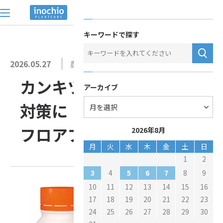
トップ
>
お役立ち情報
>
カンキツ園のイネ科雑草対策に「アフターエイ
お問い合わせ
キーワードで探す
2026.05.27
農薬
カンキツ園のイネ科雑草
アーカイブ
対策に「アフターエイド
フロアブル」
2026年8月
月
火
水
木
金
土
日
1
2
3
5
6
7
4
8
9
10
11
12
13
14
15
16
17
18
19
20
21
22
23
24
25
26
27
28
29
30