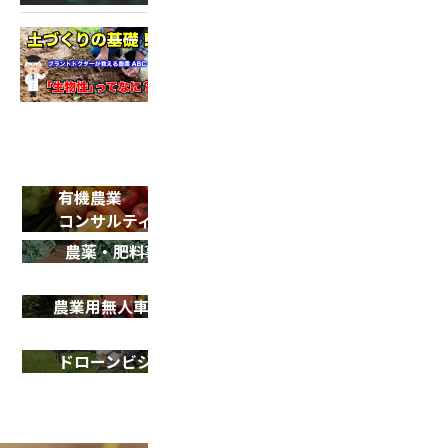
2022.05.18
土づくり動画 第2弾！
有機農業
SDGsサポート
コンサルティング
農薬・肥料事業
農業用ドローン
導入サポート
農業用無人車 R150
ドローン
シェアリング事業
ドローンビジネス