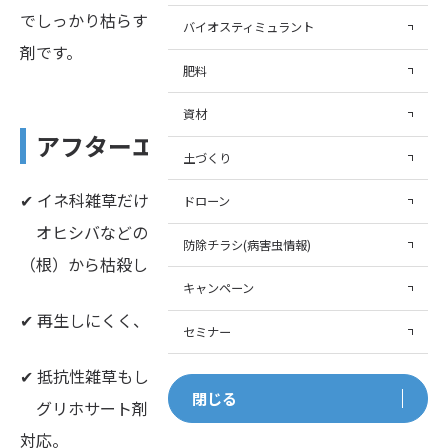
でしっかり枯らすことで再発生を抑えるイネ科専用除草
バイオスティミュラント
剤です。
肥料
資材
アフターエイドフロアブルの特長
土づくり
✔ イネ科雑草だけに高い効果
ドローン
オヒシバなどのイネ科雑草に選択的に効き、地下部
防除チラシ(病害虫情報)
（根）から枯殺します。
キャンペーン
✔ 再生しにくく、管理がラクに
セミナー
✔ 抵抗性雑草もしっかり防除
閉じる
グリホサート剤だけでは難しい抵抗性イネ科雑草にも
対応。