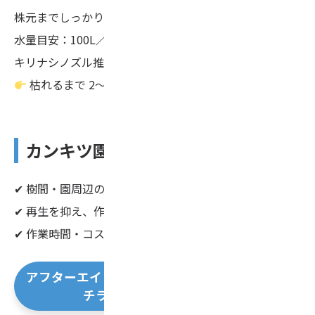
株元までしっかり濡らす
水量目安：100L／10a
キリナシノズル推奨
枯れるまで 2〜4週間程度
カンキツ園での導入メリット
✔ 樹間・園周辺の雑草管理を省力化
✔ 再生を抑え、作業回数を削減
✔ 作業時間・コストの低減
アフターエイドフロアブル
チラシ