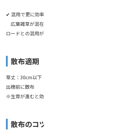
✔ 混用で更に効率アップ
広葉雑草が混在するときは、ラウンドアップマックス
ロードとの混用がおすすめ。
散布適期
草丈：30cm以下
出穂前に散布
※生育が進むと効果が低下します
散布のコツ