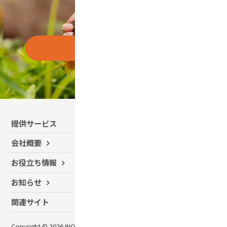
お問い合わせはこちら
提供サービス
有機農業コンサルティング
会社概要
SDGsサポート
お役立ち情報
農業用ドローン 導入サポート
かんきつ防除向け自動航行
お知らせ
ドローンシェアリングサービス
農業用無人車 R150
関連サイト
農薬・肥料事業
Copyright © 2026 INOCHIO PLANTCARE INC.,
プライバ
お問い合