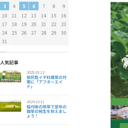
4
7
8
9
3
5
6
10
11
12
13
14
15
16
17
18
19
20
21
22
23
24
25
26
27
28
29
30
31
人気記事
2025.03.12
抵抗性イネ科雑草の対
策に「アフターエイ
ド」
2024.10.11
稲刈後の除草で翌年の
雑草の発生を抑えまし
ょう！