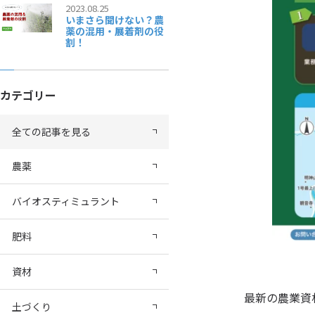
2023.08.25
いまさら聞けない？農
薬の混用・展着剤の役
割！
カテゴリー
全ての記事を見る
農薬
バイオスティミュラント
肥料
資材
最新の農業資
土づくり