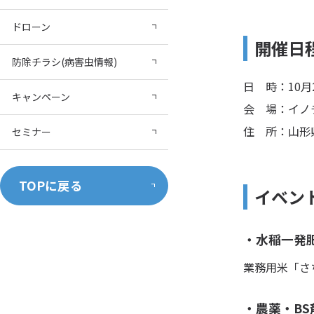
ドローン
開催日
防除チラシ(病害虫情報)
日 時：10月2
キャンペーン
会 場：イノ
住 所：山形
セミナー
TOPに戻る
イベン
・
水稲一発
業務用米「さ
・
農薬・B