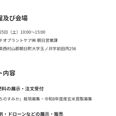
程及び会場
5日（土）10:00～15:00
チオプラントケア㈱ 朝日営業課
県西村山郡朝日町大字玉ノ井字前田丙256
ト内容
肥料の展示・注文受付
ちのすみか」栽培募集・令和8年度産玄米買取募集
S剤・ドローンなどの展示・販売