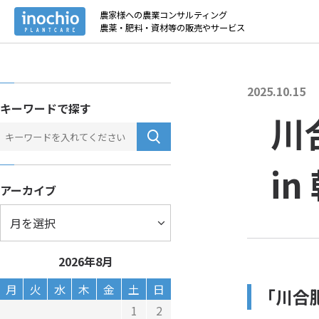
トップ
>
お役立
農家様への農業コンサルティング
農薬・肥料・資材等の販売やサービス
2025.10.15
キーワードで探す
川
i
アーカイブ
2026年8月
月
火
水
木
金
土
日
「川合肥
1
2