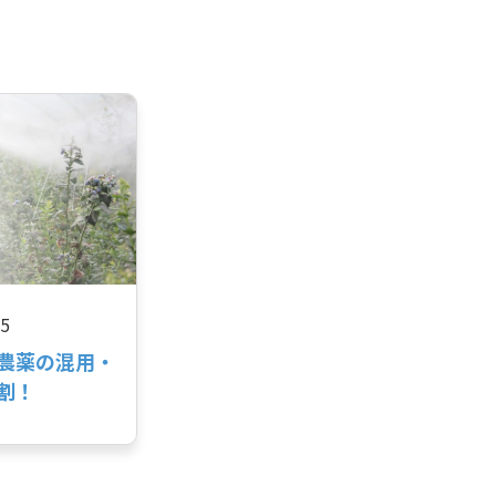
25
農薬の混用・
割！