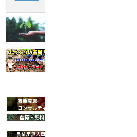
2022.04.19
土づくり動画配信
2022.05.18
土づくり動画 第2弾！
有機農業
SDGsサポート
コンサルティング
農薬・肥料事業
農業用ドローン
導入サポート
農業用無人車 R150
ドローン