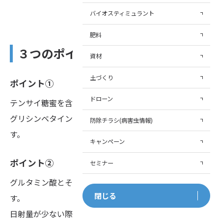
バイオスティミュラント
肥料
３つのポイント
資材
土づくり
ポイント①
ドローン
テンサイ糖蜜を含有しているため、
グリシンベタイン等の有用成分が低温障害を軽減しま
防除チラシ(病害虫情報)
す。
キャンペーン
ポイント②
セミナー
グルタミン酸とその他18種類のアミノ酸を含有していま
閉じる
す。
日射量が少ない際に停滞する窒素代謝をスムーズにしま