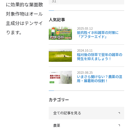
31
に効果的な葉面散布剤です。
対象作物はオールマイティ！
人気記事
主成分はテンサイ糖蜜・アミノ酸・微量要素となってお
2025.03.12
ります。
抵抗性イネ科雑草の対策に
「アフターエイド」
2024.10.11
稲刈後の除草で翌年の雑草の
発生を抑えましょう！
2023.08.25
いまさら聞けない？農薬の混
用・展着剤の役割！
カテゴリー
全ての記事を見る
農薬