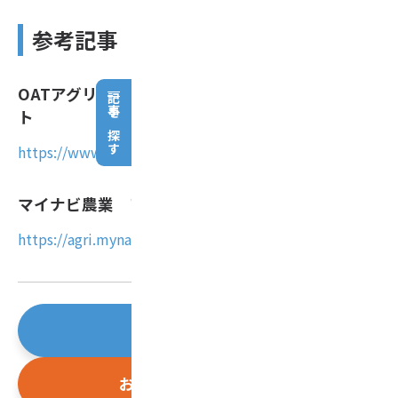
参考記事（外部リンク）
OATアグリオ バイオスティミュラント特設サイ
記事を探す
ト
https://www.oat-agrio.co.jp/bs/lineup/
マイナビ農業 アスパラ農家の事例
https://agri.mynavi.jp/2022_07_06_196516/
会員登録はこちら
お問い合わせはこちら