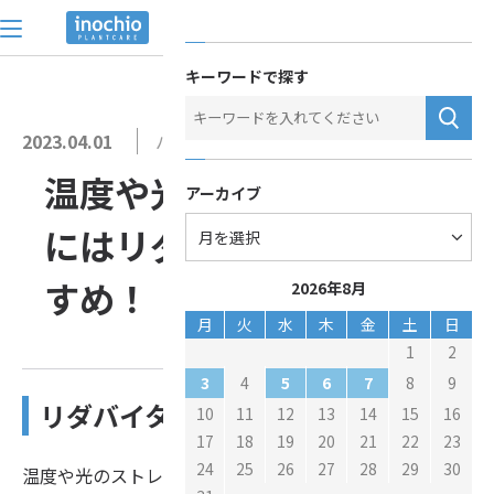
トップ
>
お役立ち情報
>
温度や光のストレス軽減にはリダバイタルがお
お問い合わせ
キーワードで探す
2023.04.01
バイオスティミュラント
、
肥料
温度や光のストレス軽減
アーカイブ
にはリダバイタルがおす
すめ！
2026年8月
月
火
水
木
金
土
日
1
2
3
5
6
7
4
8
9
リダバイタルとは？
10
11
12
13
14
15
16
17
18
19
20
21
22
23
24
25
26
27
28
29
30
温度や光のストレス軽減、また直接栄養源が欲しいとき