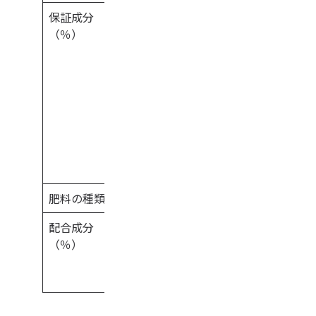
保証成分
窒素全量（TN）
（％）
7.5
水溶性りん酸（WP）
5.0
水溶性加里（WK）
4.5
水溶性マンガン（WMn）
0.15
水溶性ほう素（WB）
0.50
肥料の種類
液状複合肥料
配合成分
亜鉛（Zn）
（％）
0.25
モリブデン（Mo）
0.05