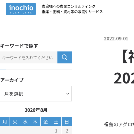
トップ
>
お役立
農家様への農業コンサルティング
農薬・肥料・資材等の販売やサービス
2022.09.01
キーワードで探す
【
2
アーカイブ
2026年8月
月
火
水
木
金
土
日
福島のアグロ
1
2